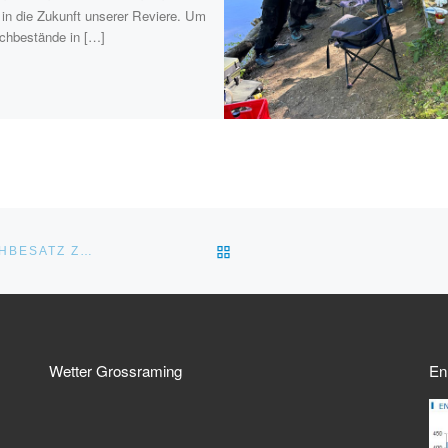
t in die Zukunft unserer Reviere. Um
schbestände in […]
ZURÜCK ZUR BEITRAGSLI
TOP-FÄNGE BEI HUCHEN UND HECHT – DER JUNGFISCHBESATZ ZEIGT ERSTE ERFOLGE!
Wetter Grossraming
En