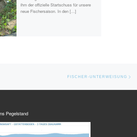
ihm der offizielle Startschuss für unsere
neue Fischersaison. In den […]
Nä
STE
FISCHER-UNTERWEISUNG
ns Pegelstand