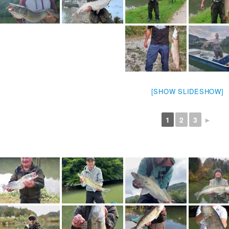
[SHOW SLIDESHOW]
1
2
3
►