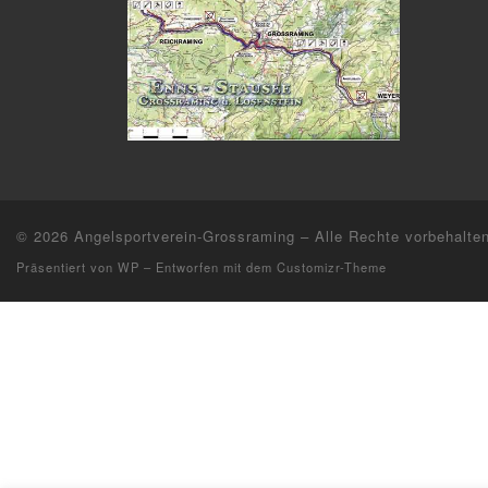
© 2026
Angelsportverein-Grossraming
– Alle Rechte vorbehalte
Präsentiert von
WP
– Entworfen mit dem
Customizr-Theme