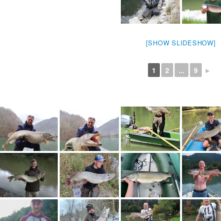
[SHOW SLIDESHOW]
1
2
...
9
►