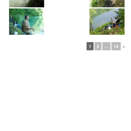
1
2
...
14
►